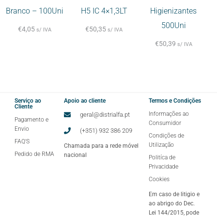
Branco – 100Uni
H5 IC 4×1,3LT
Higienizantes
500Uni
€
4,05
€
50,35
s/ IVA
s/ IVA
€
50,39
s/ IVA
Serviço ao
Apoio ao cliente
Termos e Condições
Cliente
Informações ao
geral@distrialfa.pt
Pagamento e
Consumidor
Envio
(+351) 932 386 209
Condições de
FAQ'S
Utilização
Chamada para a rede móvel
Pedido de RMA
nacional
Politíca de
Privacidade
Cookies
Em caso de litigio e
ao abrigo do Dec.
Lei 144/2015, pode