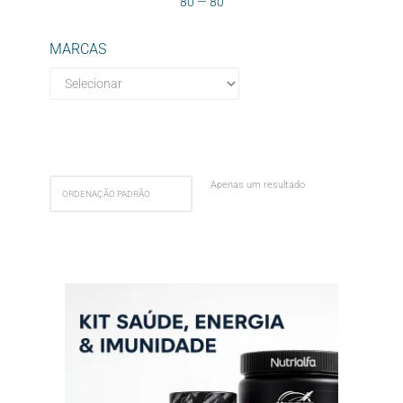
80
—
80
MARCAS
Apenas um resultado