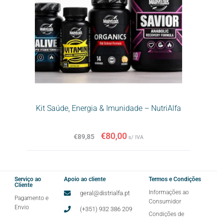
Kit Saúde, Energia & Imunidade – NutriAlfa
€
80,00
€
89,85
s/ IVA
Serviço ao
Apoio ao cliente
Termos e Condições
Cliente
Informações ao
geral@distrialfa.pt
Pagamento e
Consumidor
Envio
(+351) 932 386 209
Condições de