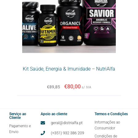
Kit Saúde, Energia & Imunidade – NutriAlfa
€
80,00
€
89,85
s/ IVA
Serviço ao
Apoio ao cliente
Termos e Condições
Cliente
Informações ao
geral@distrialfa.pt
Pagamento e
Consumidor
Envio
(+351) 932 386 209
Condições de