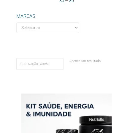
80
—
80
MARCAS
Apenas um resultado