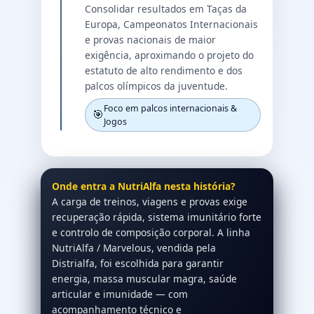
Consolidar resultados em Taças da
Europa, Campeonatos Internacionais
e provas nacionais de maior
exigência, aproximando o projeto do
estatuto de alto rendimento e dos
palcos olímpicos da juventude.
Foco em palcos internacionais &
🎯
Jogos
Onde entra a NutriAlfa nesta história?
A carga de treinos, viagens e provas exige
recuperação rápida, sistema imunitário forte
e controlo de composição corporal. A linha
NutriAlfa / Marvelous, vendida pela
Distrialfa, foi escolhida para garantir
energia, massa muscular magra, saúde
articular e imunidade — com
acompanhamento técnico e