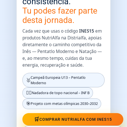
consistência.
Tu podes fazer parte
desta jornada.
Cada vez que usas o código
INES15
em
produtos NutriAlfa na Distrialfa, apoias
diretamente o caminho competitivo da
Inês — Pentatlo Moderno e Natação —
e, ao mesmo tempo, cuidas da tua
energia, recuperação e saúde.
Campeã Europeia U13 – Pentatlo
🥇
Moderno
🏊‍♀️
Nadadora de topo nacional – INF B
🎯
Projeto com metas olímpicas 2030–2032
🛒
COMPRAR NUTRIALFA COM INES15