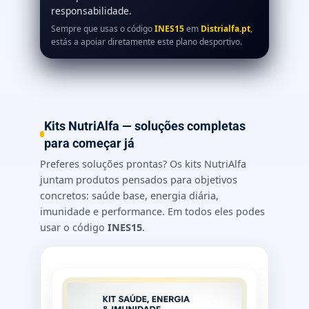
responsabilidade.
Sempre que usas o código
INES15
em
Distrialfa.pt
,
estás a apoiar diretamente este plano desportivo.
Kits NutriAlfa — soluções completas
para começar já
Preferes soluções prontas? Os kits NutriAlfa
juntam produtos pensados para objetivos
concretos: saúde base, energia diária,
imunidade e performance. Em todos eles podes
usar o código
INES15
.