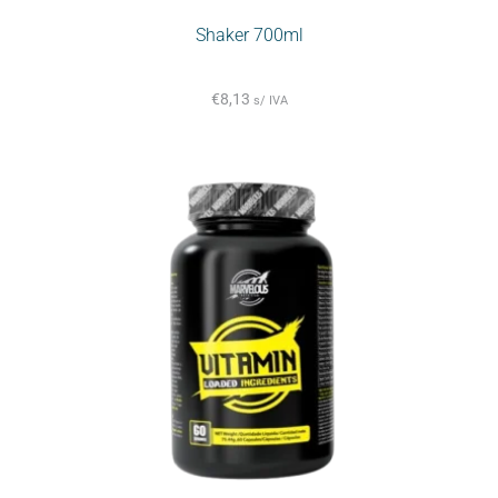
Shaker 700ml
€
8,13
s/ IVA