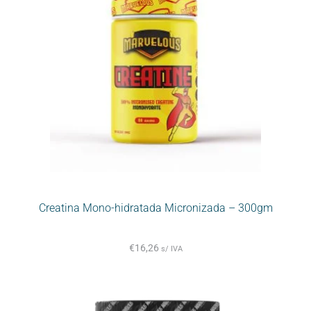
Creatina Mono-hidratada Micronizada – 300gm
€
16,26
s/ IVA