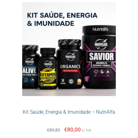
Kit Saúde, Energia & Imunidade – NutriAlfa
€
80,00
€
89,85
s/ IVA