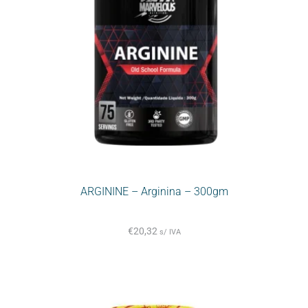
ARGININE – Arginina – 300gm
€
20,32
s/ IVA