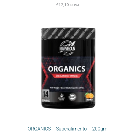
€
12,19
s/ IVA
ORGANICS – Superalimento – 200gm