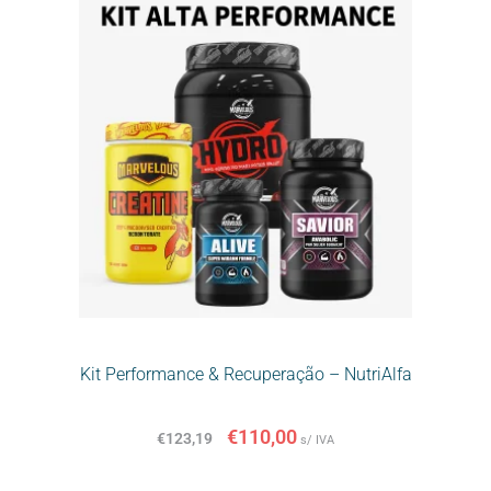
Kit Performance & Recuperação – NutriAlfa
€
110,00
€
123,19
s/ IVA