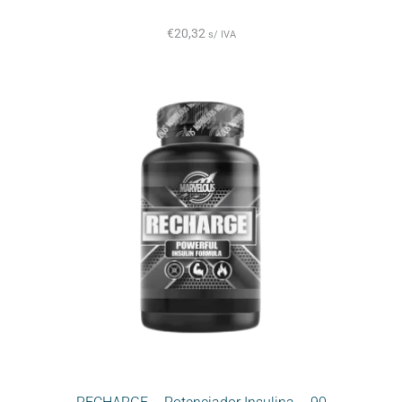
€
20,32
s/ IVA