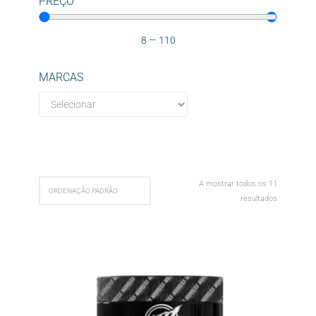
PREÇO
8
—
110
MARCAS
A mostrar todos os 11
resultados