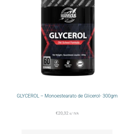
GLYCEROL – Monoestearato de Glicerol- 300gm
€
20,32
s/ IVA