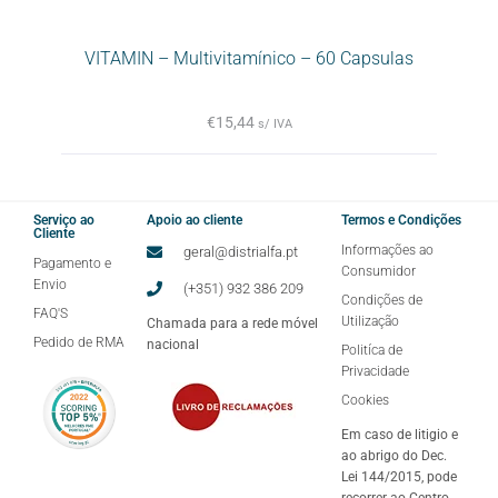
VITAMIN – Multivitamínico – 60 Capsulas
€
15,44
s/ IVA
Serviço ao
Apoio ao cliente
Termos e Condições
Cliente
Informações ao
geral@distrialfa.pt
Pagamento e
Consumidor
Envio
(+351) 932 386 209
Condições de
FAQ'S
Utilização
Chamada para a rede móvel
Pedido de RMA
nacional
Politíca de
Privacidade
Cookies
Em caso de litigio e
ao abrigo do Dec.
Lei 144/2015, pode