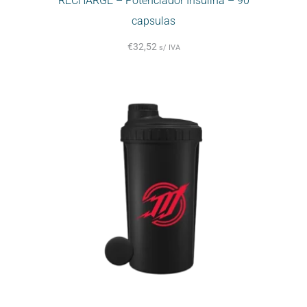
RECHARGE – Potenciador Insulina – 90
capsulas
€
32,52
s/ IVA