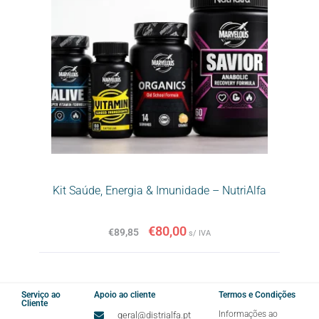
Kit Saúde, Energia & Imunidade – NutriAlfa
€
80,00
€
89,85
s/ IVA
Serviço ao
Apoio ao cliente
Termos e Condições
Cliente
Informações ao
geral@distrialfa.pt