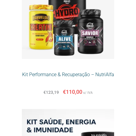
Kit Performance & Recuperação – NutriAlfa
€
110,00
€
123,19
s/ IVA