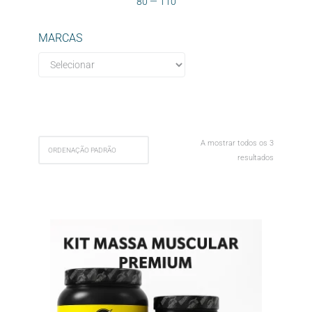
80
—
110
MARCAS
A mostrar todos os 3
resultados