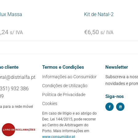
lux Massa
Kit de Natal-2
,24
€
6,50
s/ IVA
s/ IVA
o cliente
Termos e Condições
Newsletter
ral@distrialfa.pt
Informações ao Consumidor
Subscreva a nossa
novidades e pro
Condições de Utilização
+351) 932 386
Politíca de Privacidade
09
Siga-nos
Cookies
 para a rede móvel
Em caso de litigio e ao abrigo do
Dec. Lei 144/2015, pode recorrer
ao Centro de Arbitragem do
Porto. Mais informações em
www.consumidor.pt