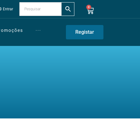
0
Entrar
Promoções
···
Registar