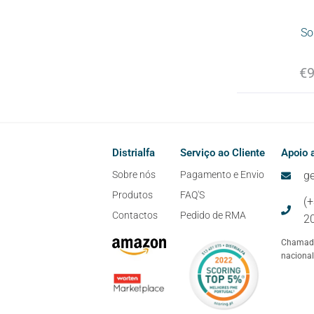
So
€
9
Distrialfa
Serviço ao Cliente
Apoio a
Sobre nós
Pagamento e Envio
ge
Produtos
FAQ'S
(
Contactos
Pedido de RMA
2
Chamada
nacional